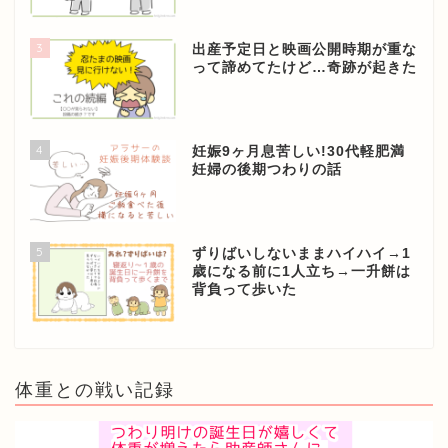
3
出産予定日と映画公開時期が重な
って諦めてたけど…奇跡が起きた
4
妊娠9ヶ月息苦しい!30代軽肥満
妊婦の後期つわりの話
5
ずりばいしないままハイハイ→1
歳になる前に1人立ち→一升餅は
背負って歩いた
体重との戦い記録