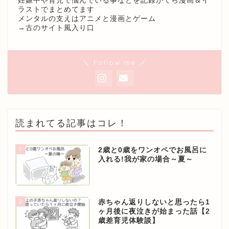
妊娠中や育児で悩んでいる事などを記録がてら漫画＆イ
ラストでまとめてます
メンタルの支えはアニメと漫画とゲーム
→
古のサイト風入り口
＼ Follow me ／
読まれてる記事はコレ！
1
2歳と0歳をワンオペでお風呂に
入れる!我が家の場合～夏～
2
赤ちゃん返りしないと思ったら1
ヶ月後に夜泣きが始まった話【2
歳差育児体験談】