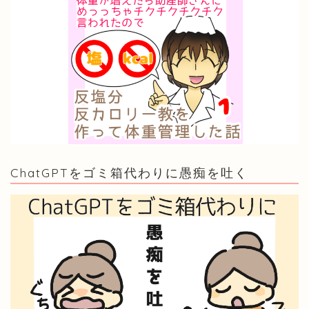
ChatGPTをゴミ箱代わりに愚痴を吐く