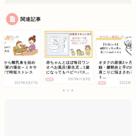
関連記事
ヶ月から離乳食を始め
赤ちゃんとほぼ毎日ワン
オタクの産後2ヶ月
我が家の場合～ミキサ
オペお風呂!新生児→1歳
録・腱鞘炎と手の痺
活用で時短ストレス
になってもベビーバス...
肩こりに悩まされる/
.
ト...
2023年11月9日
育児
2023年4月27日
2022年12
育児