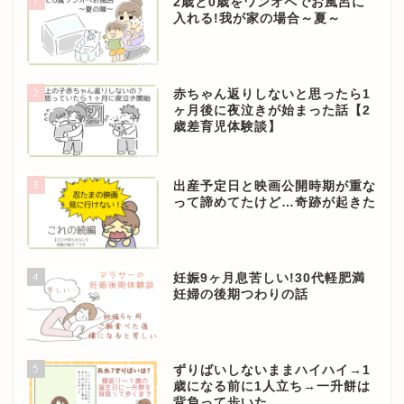
1
2歳と0歳をワンオペでお風呂に
入れる!我が家の場合～夏～
2
赤ちゃん返りしないと思ったら1
ヶ月後に夜泣きが始まった話【2
歳差育児体験談】
3
出産予定日と映画公開時期が重な
って諦めてたけど…奇跡が起きた
4
妊娠9ヶ月息苦しい!30代軽肥満
妊婦の後期つわりの話
5
ずりばいしないままハイハイ→1
歳になる前に1人立ち→一升餅は
背負って歩いた