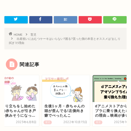
HOME
育児
出産祝いにおむつケーキはいらない?困る?貰った側の本音とオススメは“おしり
拭き”の理由
関連記事
かまり立ちをし始めた
生後1ヶ月・赤ちゃんの
dアニメストアから
ｹ月の赤ちゃんが引き戸
頭が歪んでる!左側向き
プラに乗り換えたオ
指を挟みそうになっ...
癖でぺったんこ
の理由→映画が多い
2023年6月8日
2022年10月15日
2023年10
育児
育児