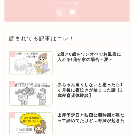
＼ Follow me ／
読まれてる記事はコレ！
1
2歳と0歳をワンオペでお風呂に
入れる!我が家の場合～夏～
2
赤ちゃん返りしないと思ったら1
ヶ月後に夜泣きが始まった話【2
歳差育児体験談】
3
出産予定日と映画公開時期が重な
って諦めてたけど…奇跡が起きた