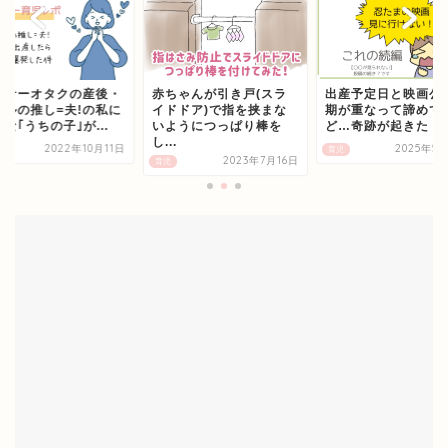
ラサーオタクの産後・
赤ちゃんが引き戸(スラ
出産予定日と映画公
アルの推し=夫!の私に
イドドア)で指を挟まな
期が重なって諦めて
な｢うちの子｣が...
いようにつっぱり棒を
ど…奇跡が起きた
し...
2022年10月11日
2025年5
育児
2023年7月16日
育児