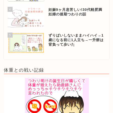
4
妊娠9ヶ月息苦しい!30代軽肥満
妊婦の後期つわりの話
5
ずりばいしないままハイハイ→1
歳になる前に1人立ち→一升餅は
背負って歩いた
体重との戦い記録