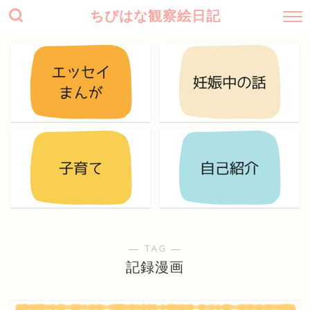
ちびはな観察絵日記
― TAG ―
記録漫画