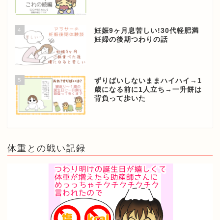
4
妊娠9ヶ月息苦しい!30代軽肥満
妊婦の後期つわりの話
5
ずりばいしないままハイハイ→1
歳になる前に1人立ち→一升餅は
背負って歩いた
体重との戦い記録