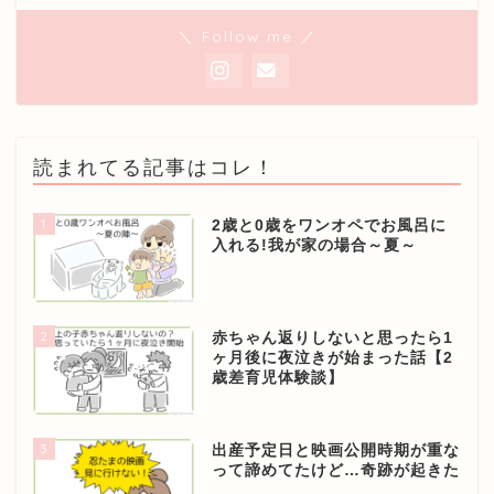
＼ Follow me ／
読まれてる記事はコレ！
1
2歳と0歳をワンオペでお風呂に
入れる!我が家の場合～夏～
2
赤ちゃん返りしないと思ったら1
ヶ月後に夜泣きが始まった話【2
歳差育児体験談】
3
出産予定日と映画公開時期が重な
って諦めてたけど…奇跡が起きた