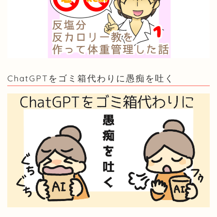
ChatGPTをゴミ箱代わりに愚痴を吐く