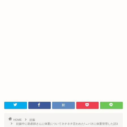
HOME
妊娠
妊娠中に助産師さんに体重についてネチネチ言われた!→バネに体重管理した話3