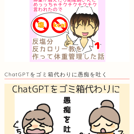
ChatGPTをゴミ箱代わりに愚痴を吐く