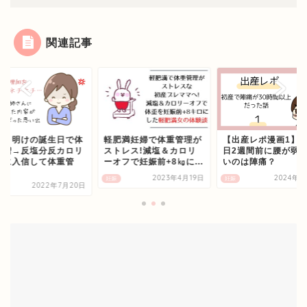
関連記事
わり明けの誕生日で体
軽肥満妊婦で体重管理が
【出産レポ漫画1】
激増→反塩分反カロリ
ストレス!減塩＆カロリ
日2週間前に腰が弱
教に入信して体重管
ーオフで妊娠前+8㎏に...
いのは陣痛？
.
2023年4月19日
2024年2
妊娠
妊娠
2022年7月20日