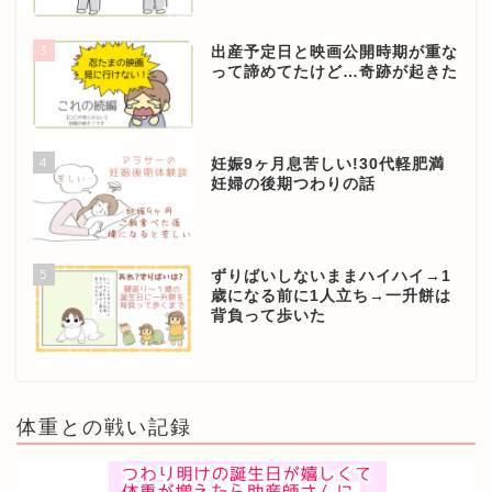
3
出産予定日と映画公開時期が重な
って諦めてたけど…奇跡が起きた
4
妊娠9ヶ月息苦しい!30代軽肥満
妊婦の後期つわりの話
5
ずりばいしないままハイハイ→1
歳になる前に1人立ち→一升餅は
背負って歩いた
体重との戦い記録