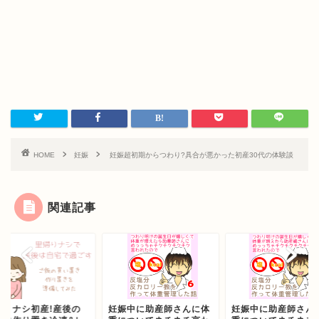
HOME
妊娠
妊娠超初期からつわり?具合が悪かった初産30代の体験談
関連記事
帰りナシ初産!産後の
妊娠中に助産師さんに体
妊娠中に助産師さん