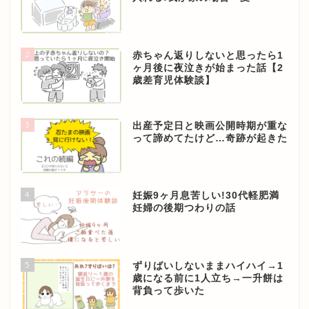
2
赤ちゃん返りしないと思ったら1
ヶ月後に夜泣きが始まった話【2
歳差育児体験談】
3
出産予定日と映画公開時期が重な
って諦めてたけど…奇跡が起きた
4
妊娠9ヶ月息苦しい!30代軽肥満
妊婦の後期つわりの話
5
ずりばいしないままハイハイ→1
歳になる前に1人立ち→一升餅は
背負って歩いた