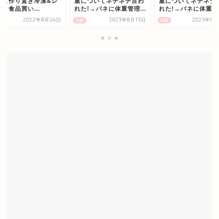
備に作り置き冷凍&レ
重についてネチネチ言わ
重についてネチネチ
ト食品買い...
れた!→バネに体重管理...
れた!→バネに体重管理
2022年8月26日
2023年8月13日
2023年6月
妊娠
妊娠